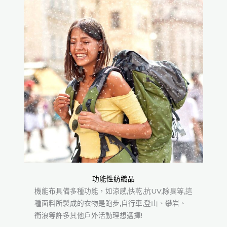
功能性紡織品
機能布具備多種功能，如涼感,快乾,抗UV,除臭等,這
種面料所製成的衣物是跑步,自行車,登山、攀岩、
衝浪等許多其他戶外活動理想選擇!