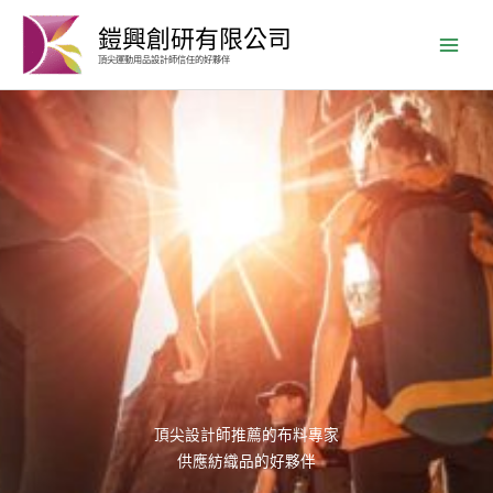
跳
鎧興創研有限公司
至
頂尖運動用品設計師信任的好夥伴
主
要
內
容
頂尖設計師推薦的布料專家
供應紡織品的好夥伴