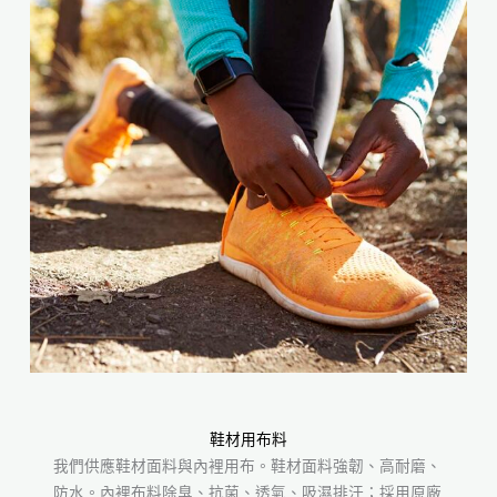
鞋材用布料
我們供應鞋材面料與內裡用布。鞋材面料強韌、高耐磨、
防水。內裡布料除臭、抗菌、透氣、吸濕排汗；採用原廠