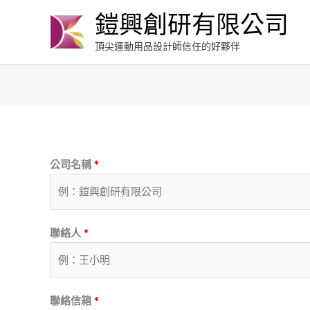
跳
鎧興創研有限公司
至
主
頂尖運動用品設計師信任的好夥伴
要
內
容
公司名稱
*
聯絡人
*
聯絡信箱
*