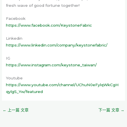
fresh wave of good fortune together!
Facebook
https://www.facebook.com/KeystoneFabric
Linkedin
https://www.linkedin.com/company/keystonefabric/
IG
https://www.instagram.com/keystone_taiwan/
Youtube
https://www.youtube.com/channel/UChuN0eFylqWkCgH
qylgS_Yw/featured
←
上一篇 文章
下一篇 文章
→