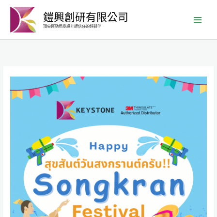
跳
鎧興創研有限公司
至
頂尖運動用品設計師信任的好夥伴
主
要
內
容