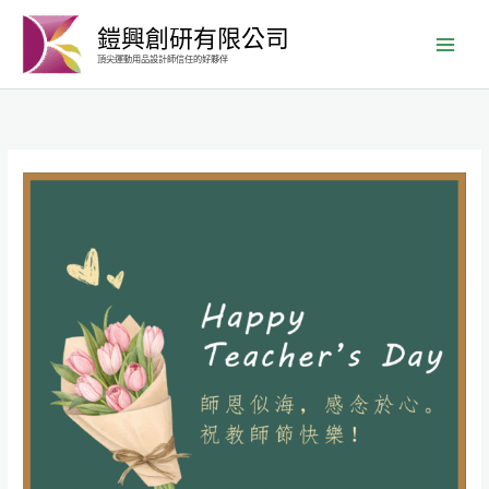
跳
鎧興創研有限公司
至
頂尖運動用品設計師信任的好夥伴
主
要
內
容