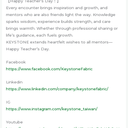
【Happy Teacher’s Day！】
Every encounter brings inspiration and growth, and
mentors who are also friends light the way. Knowledge
sparks wisdom, experience builds strength, and care
brings warmth. Whether through professional sharing or
life’s guidance, each fuels growth.
KEYSTONE extends heartfelt wishes to all mentors—
Happy Teacher’s Day.
Facebook
https://www.facebook.com/KeystoneFabric
Linkedin
https://www.linkedin.com/company/keystonefabric/
IG
https://www.instagram.com/keystone_taiwan/
Youtube